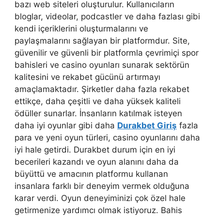
bazı web siteleri oluşturulur. Kullanıcıların
bloglar, videolar, podcastler ve daha fazlası gibi
kendi içeriklerini oluşturmalarını ve
paylaşmalarını sağlayan bir platformdur. Site,
güvenilir ve güvenli bir platformla çevrimiçi spor
bahisleri ve casino oyunları sunarak sektörün
kalitesini ve rekabet gücünü artırmayı
amaçlamaktadır. Şirketler daha fazla rekabet
ettikçe, daha çeşitli ve daha yüksek kaliteli
ödüller sunarlar. İnsanların katılmak isteyen
daha iyi oyunlar gibi daha
Durakbet Giriş
fazla
para ve yeni oyun türleri, casino oyunlarını daha
iyi hale getirdi. Durakbet durum için en iyi
becerileri kazandı ve oyun alanını daha da
büyüttü ve amacının platformu kullanan
insanlara farklı bir deneyim vermek olduğuna
karar verdi. Oyun deneyiminizi çok özel hale
getirmenize yardımcı olmak istiyoruz. Bahis