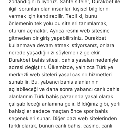
zorlandığını biliyoruz. Sahte siteler, Durakbet ile
ilgili sorunları olan insanları kişisel bilgilerini
vermek için kandırabilir. Tabii ki, bunu
önlemenin tek yolu bu siteleri tanımlamak,
oturum açmaktır. Ayrıca resmi web sitesine
gitmeden bir giriş yapabilirsiniz. Durakbet
kullanmaya devam etmek istiyorsanız, onlara
nerede yaşadığınızı söylemeniz gerekir.
Durakbet bahis sitesi, bahis yasaları nedeniyle
adresi değiştirir. Ülkemizde, yalnızca Türkiye
merkezli web siteleri yasal casino hizmetleri
sunabilir. Bu, yabancı bahis alanlarının
açılabileceği ve daha sonra yabancı canlı bahis
alanlarının Türk bahis pazarında yasal olarak
çalışabileceği anlamına gelir. Bildiğiniz gibi, yerli
bahisçiler sadece maçtan önce spor bahis
seçenekleri sunar. Diğer bazı web sitelerinden
farklı olarak, bunun canlı bahis, casino, canlı