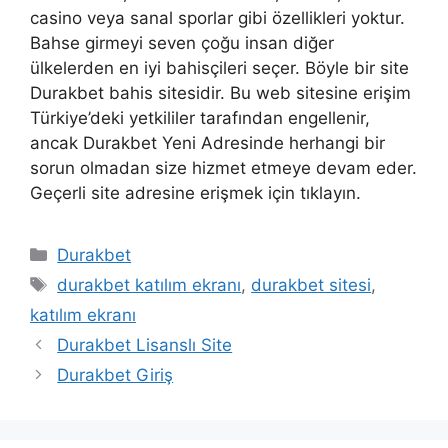
casino veya sanal sporlar gibi özellikleri yoktur.
Bahse girmeyi seven çoğu insan diğer
ülkelerden en iyi bahisçileri seçer. Böyle bir site
Durakbet bahis sitesidir. Bu web sitesine erişim
Türkiye’deki yetkililer tarafından engellenir,
ancak Durakbet Yeni Adresinde herhangi bir
sorun olmadan size hizmet etmeye devam eder.
Geçerli site adresine erişmek için tıklayın.
Kategoriler
Durakbet
Etiketler
durakbet katılım ekranı
,
durakbet sitesi
,
katılım ekranı
Durakbet Lisanslı Site
Durakbet Giriş