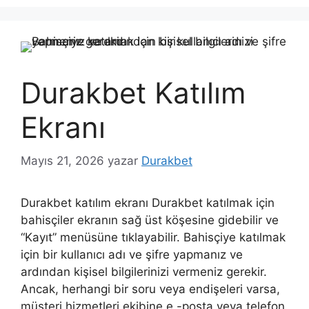
Durakbet Katılım
Ekranı
Mayıs 21, 2026
yazar
Durakbet
Durakbet katılım ekranı Durakbet katılmak için
bahisçiler ekranın sağ üst köşesine gidebilir ve
“Kayıt” menüsüne tıklayabilir. Bahisçiye katılmak
için bir kullanıcı adı ve şifre yapmanız ve
ardından kişisel bilgilerinizi vermeniz gerekir.
Ancak, herhangi bir soru veya endişeleri varsa,
müşteri hizmetleri ekibine e -posta veya telefon