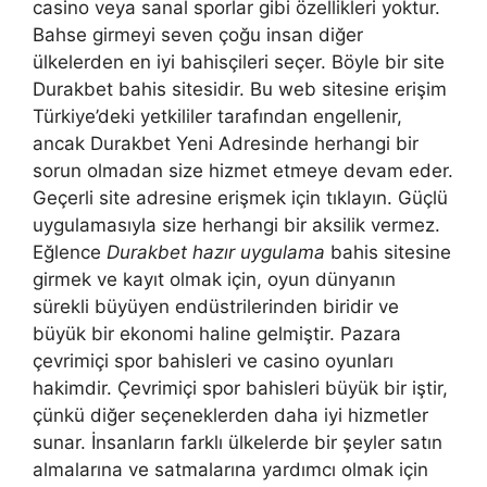
casino veya sanal sporlar gibi özellikleri yoktur.
Bahse girmeyi seven çoğu insan diğer
ülkelerden en iyi bahisçileri seçer. Böyle bir site
Durakbet bahis sitesidir. Bu web sitesine erişim
Türkiye’deki yetkililer tarafından engellenir,
ancak Durakbet Yeni Adresinde herhangi bir
sorun olmadan size hizmet etmeye devam eder.
Geçerli site adresine erişmek için tıklayın. Güçlü
uygulamasıyla size herhangi bir aksilik vermez.
Eğlence
Durakbet hazır uygulama
bahis sitesine
girmek ve kayıt olmak için, oyun dünyanın
sürekli büyüyen endüstrilerinden biridir ve
büyük bir ekonomi haline gelmiştir. Pazara
çevrimiçi spor bahisleri ve casino oyunları
hakimdir. Çevrimiçi spor bahisleri büyük bir iştir,
çünkü diğer seçeneklerden daha iyi hizmetler
sunar. İnsanların farklı ülkelerde bir şeyler satın
almalarına ve satmalarına yardımcı olmak için