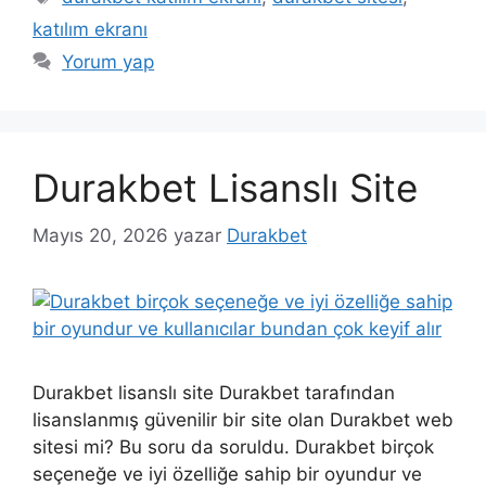
katılım ekranı
Yorum yap
Durakbet Lisanslı Site
Mayıs 20, 2026
yazar
Durakbet
Durakbet lisanslı site Durakbet tarafından
lisanslanmış güvenilir bir site olan Durakbet web
sitesi mi? Bu soru da soruldu. Durakbet birçok
seçeneğe ve iyi özelliğe sahip bir oyundur ve