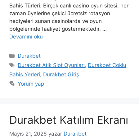
Bahis Türleri. Birçok canlı casino oyun sitesi, her
zaman üyelerine çekici ücretsiz rotasyon
hediyeleri sunan casinolarda ve oyun
bölgelerinde faaliyet göstermektedir. …
Devamını oku
Kategoriler
Durakbet
Etiketler
Durakbet Atik Slot Oyunları
,
Durakbet Çoklu
Bahis Yerleri
,
Durakbet Giriş
Yorum yap
Durakbet Katılım Ekranı
Mayıs 21, 2026
yazar
Durakbet