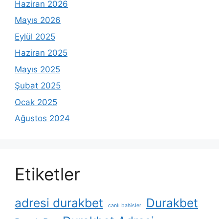
Haziran 2026
Mayıs 2026
Eylül 2025
Haziran 2025
Mayıs 2025
Şubat 2025
Ocak 2025
Ağustos 2024
Etiketler
adresi durakbet
Durakbet
canlı bahisler