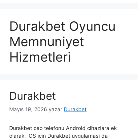
Durakbet Oyuncu
Memnuniyet
Hizmetleri
Durakbet
Mayıs 19, 2026
yazar
Durakbet
Durakbet cep telefonu Android cihazlara ek
olarak, iOS için Durakbet uygulaması da