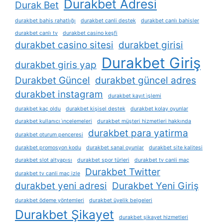
Durakbet Adresi
Durak Bet
durakbet bahis rahatlığı
durakbet canli destek
durakbet canlı bahisler
durakbet canlı tv
durakbet casino keşfi
durakbet casino sitesi
durakbet girisi
Durakbet Giriş
durakbet giris yap
Durakbet Güncel
durakbet güncel adres
durakbet instagram
durakbet kayıt i̇şlemi
durakbet kaç oldu
durakbet kişisel destek
durakbet kolay oyunlar
durakbet kullanıcı i̇ncelemeleri
durakbet müşteri hizmetleri hakkında
durakbet para yatirma
durakbet oturum penceresi
durakbet promosyon kodu
durakbet sanal oyunlar
durakbet site kalitesi
durakbet slot altyapısı
durakbet spor türleri
durakbet tv canli maç
Durakbet Twitter
durakbet tv canli maç izle
durakbet yeni adresi
Durakbet Yeni Giriş
durakbet ödeme yöntemleri
durakbet üyelik belgeleri
Durakbet Şikayet
durakbet şikayet hizmetleri