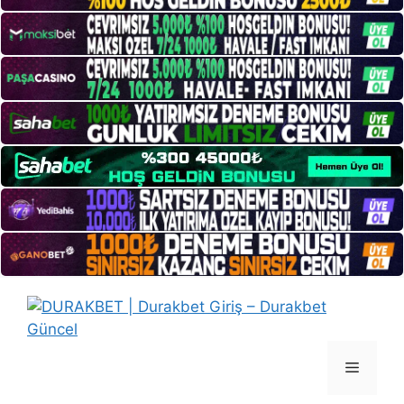
İçeriğe
atla
Menü