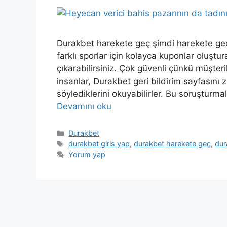
Durakbet harekete geç şimdi harekete geç
farklı sporlar için kolayca kuponlar oluştur
çıkarabilirsiniz. Çok güvenli çünkü müşter
insanlar, Durakbet geri bildirim sayfasını 
söylediklerini okuyabilirler. Bu soruşturmal
Devamını oku
Kategoriler
Durakbet
Etiketler
durakbet giris yap
,
durakbet harekete geç
,
dur
Yorum yap