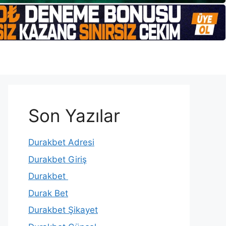
Son Yazılar
Durakbet Adresi
Durakbet Giriş
Durakbet
Durak Bet
Durakbet Şikayet