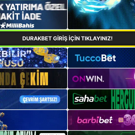
DURAKBET GİRİŞ İÇİN TIKLAYINIZ!