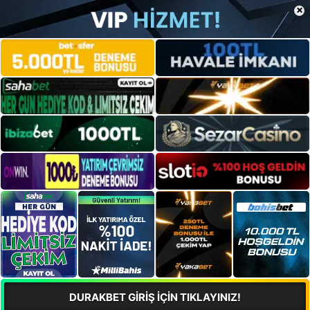
×
DURAKBET GİRİŞ İÇİN TIKLAYINIZ!