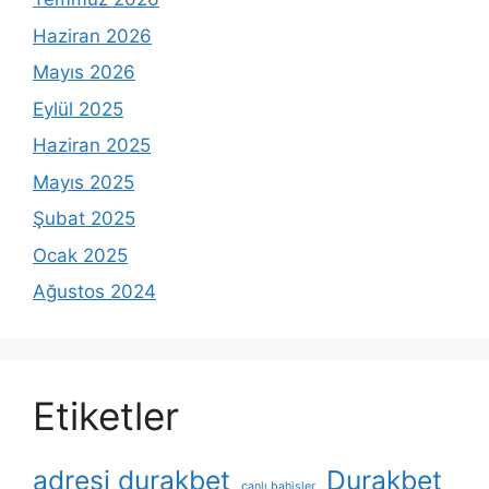
Haziran 2026
Mayıs 2026
Eylül 2025
Haziran 2025
Mayıs 2025
Şubat 2025
Ocak 2025
Ağustos 2024
Etiketler
adresi durakbet
Durakbet
canlı bahisler