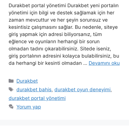
Durakbet portal yönetimi Durakbet yeni portalın
yönetimi için bilgi ve destek sağlamak için her
zaman mevcuttur ve her şeyin sorunsuz ve
kesintisiz çalışmasını sağlar. Bu nedenle, siteye
giriş yapmak için adresi biliyorsanız, tüm
eğlence ve oyunların herhangi bir sorun
olmadan tadını çıkarabilirsiniz. Sitede iseniz,
giriş portalının adresini kolayca bulabilirsiniz, bu
da herhangi bir kesinti olmadan …
Devamını oku
Kategoriler
Durakbet
Etiketler
durakbet bahis
,
durakbet oyun deneyimi
,
durakbet portal yönetimi
Yorum yap