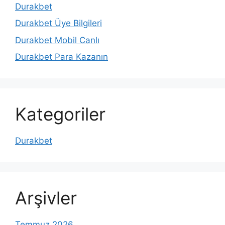
Durakbet
Durakbet Üye Bilgileri
Durakbet Mobil Canlı
Durakbet Para Kazanın
Kategoriler
Durakbet
Arşivler
Temmuz 2026