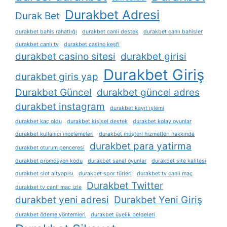
Durakbet Adresi
Durak Bet
durakbet bahis rahatlığı
durakbet canli destek
durakbet canlı bahisler
durakbet canlı tv
durakbet casino keşfi
durakbet casino sitesi
durakbet girisi
Durakbet Giriş
durakbet giris yap
Durakbet Güncel
durakbet güncel adres
durakbet instagram
durakbet kayıt i̇şlemi
durakbet kaç oldu
durakbet kişisel destek
durakbet kolay oyunlar
durakbet kullanıcı i̇ncelemeleri
durakbet müşteri hizmetleri hakkında
durakbet para yatirma
durakbet oturum penceresi
durakbet promosyon kodu
durakbet sanal oyunlar
durakbet site kalitesi
durakbet slot altyapısı
durakbet spor türleri
durakbet tv canli maç
Durakbet Twitter
durakbet tv canli maç izle
durakbet yeni adresi
Durakbet Yeni Giriş
durakbet ödeme yöntemleri
durakbet üyelik belgeleri